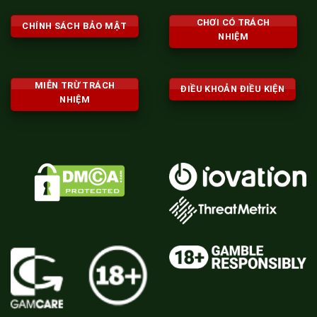
CHƠI CÓ TRÁCH
CHÍNH SÁCH BẢO MẬT
NHIỆM
MIỄN TRỪ TRÁCH
ĐIỀU KHOẢN ĐIỀU KIỆN
NHIỆM