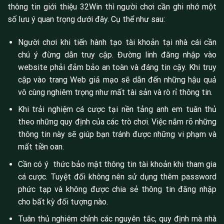
thông tin giới thiệu 32Win thì người chơi cần ghi nhớ một
số lưu ý quan trọng dưới đây. Cụ thể như sau:
Người chơi khi tiến hành tạo tài khoản tại nhà cái cần
chú ý đừng dẫn truy cập. Đường linh đăng nhập vào
website phải đảm bảo an toàn và đáng tin cậy. Khi truy
cập vào trang Web giả mạo sẽ dẫn đến những hậu quả
vô cùng nghiêm trọng như mất tài sản và rò rỉ thông tin.
Khi trải nghiệm cá cược tại nền tảng anh em tuân thủ
theo những quy định của các trò chơi. Việc nắm rõ những
thông tin này sẽ giúp bạn tránh được những vi phạm và
mất tiền oan.
Cần có ý thức bảo mật thông tin tài khoản khi tham gia
cá cược. Tuyệt đối không nên sử dụng thêm password
phức tạp và không được chia sẻ thông tin đăng nhập
cho bất kỳ đối tượng nào.
Tuân thủ nghiêm chỉnh các nguyên tắc, quy định mà nhà