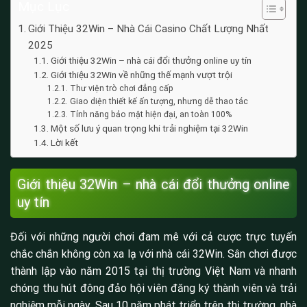
Mục Lục
Giới Thiệu 32Win – Nhà Cái Casino Chất Lượng Nhất
2025
Giới thiệu 32Win – nhà cái đổi thưởng online uy tín
Giới thiệu 32Win về những thế mạnh vượt trội
Thư viện trò chơi đẳng cấp
Giao diện thiết kế ấn tượng, nhưng dễ thao tác
Tính năng bảo mật hiện đại, an toàn 100%
Một số lưu ý quan trọng khi trải nghiệm tại 32Win
Lời kết
Giới thiệu 32Win – nhà cái đổi thưởng online
uy tín
Đối với những người chơi đam mê với cả cược trực tuyến
chắc chắn không còn xa lạ với nhà cái 32Win. Sân chơi được
thành lập vào năm 2015 tại thị trường Việt Nam và nhanh
chóng thu hút đông đảo hội viên đăng ký thành viên và trải
nghiệm mỗi ngày. Sau 10 năm phát triển trên thị trường, nhà