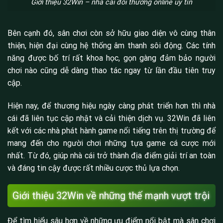
Giới thiệu 32Win – nhà cái đổi thưởng online uy tín
Bên cạnh đó, sân chơi còn sở hữu giao diện vô cùng thân
thiện, hiện đại cùng hệ thống âm thanh sôi động. Các tính
năng được bố trí rất khoa học, gọn gàng đảm bảo người
chơi nào cũng dễ dàng thao tác ngay từ lần đầu tiên truy
cập.
Hiện nay, để thương hiệu ngày càng phát triển hơn thì nhà
cái đã liên tục cập nhật và cải thiện dịch vụ. 32Win đã liên
kết với các nhà phát hành game nổi tiếng trên thị trường để
mang đến cho người chơi những tựa game cá cược mới
nhất. Từ đó, giúp nhà cái trở thành địa điểm giải trí an toàn
và đáng tin cậy được rất nhiều cược thủ lựa chọn.
Giới thiệu 32Win về những thế mạnh vượt trội
Để tìm hiểu sâu hơn về những ưu điểm nổi bật mà sân chơi