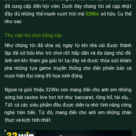
đã cung cấp đến hội viên. Dưới đây chúng tôi sẽ cập nhật
đầy đủ những thế mạnh vượt trội mà
32Win
sở hữu. Cụ thể
như sau:
Thư viện trò chơi đẳng cấp
Như chúng tôi đã chia sẻ, ngay từ khi nhà cái được thành
lập đã sở hữu kho trò chơi rất hấp dẫn và đa dạng chủ đề.
Anh em khi tham gia giải trí tại đây sẽ được thỏa sức khám
phá những tựa game truyền thống cho đến phiên bản cá
cược hiện đại cùng đồ họa sinh động.
Ngoài ra giới thiệu 32Win còn mang đến cho anh em những
sòng bài casino live hot hit như: baccarat, rồng hổ, tài xỉu,…
Tất cả các siêu phẩm đều được diễn ra nhờ tính năng công
nghệ tiên tiến. Từ đó, mang đến cho anh em những chân
thực và kịch tính nhất.