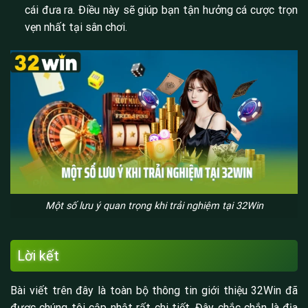
cái đưa ra. Điều này sẽ giúp bạn tận hưởng cá cược trọn
vẹn nhất tại sân chơi.
Một số lưu ý quan trọng khi trải nghiệm tại 32Win
Lời kết
Bài viết trên đây là toàn bộ thông tin giới thiệu 32Win đã
được chúng tôi cập nhật rất chi tiết. Đây chắc chắn là địa