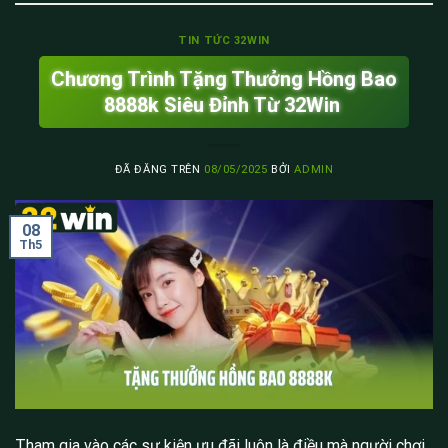
TIN TỨC 32WIN
Chương Trình Tặng Thưởng Hồng Bao
8888k Siêu Đỉnh Từ 32Win
ĐÃ ĐĂNG TRÊN
08/05/2025
BỞI
ADMIN
08
Th5
Tham gia vào các sự kiện ưu đãi luôn là điều mà người chơi