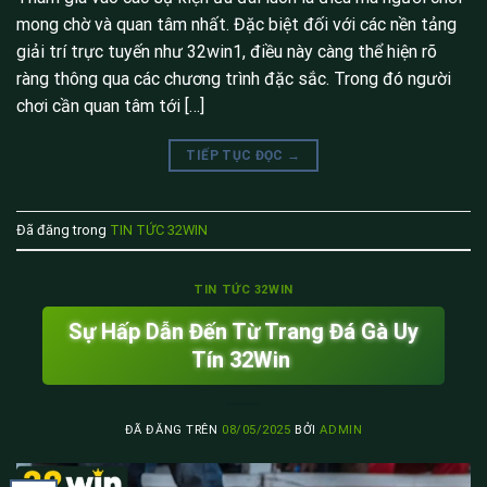
mong chờ và quan tâm nhất. Đặc biệt đối với các nền tảng
giải trí trực tuyến như 32win1, điều này càng thể hiện rõ
ràng thông qua các chương trình đặc sắc. Trong đó người
chơi cần quan tâm tới […]
TIẾP TỤC ĐỌC
→
Đã đăng trong
TIN TỨC 32WIN
TIN TỨC 32WIN
Sự Hấp Dẫn Đến Từ Trang Đá Gà Uy
Tín 32Win
ĐÃ ĐĂNG TRÊN
08/05/2025
BỞI
ADMIN