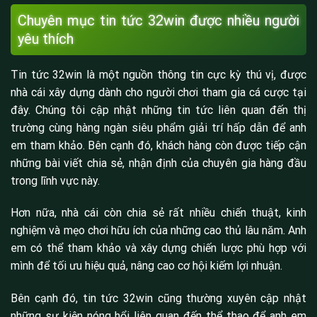
Chuyên mục tin tức 32win được nhiều người
yêu thích
Tin tức 32win là một nguồn thông tin cực kỳ thú vị, được
nhà cái xây dựng dành cho người chơi tham gia cá cược tại
đây. Chúng tôi cập nhật những tin tức liên quan đến thị
trường cùng hàng ngàn siêu phẩm giải trí hấp dẫn để anh
em tham khảo. Bên cạnh đó, khách hàng còn được tiếp cận
những bài viết chia sẻ, nhận định của chuyên gia hàng đầu
trong lĩnh vực này.
Hơn nữa, nhà cái còn chia sẻ rất nhiều chiến thuật, kinh
nghiệm và mẹo chơi hữu ích của những cao thủ lâu năm. Anh
em có thể tham khảo và xây dựng chiến lược phù hợp với
mình để tối ưu hiệu quả, nâng cao cơ hội kiếm lợi nhuận.
Bên cạnh đó, tin tức 32win cũng thường xuyên cập nhật
những sự kiện nóng hổi liên quan đến thể thao để anh em