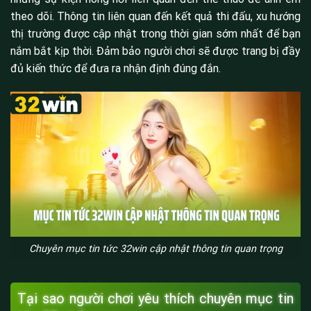
theo dõi. Thông tin liên quan đến kết quả thi đấu, xu hướng
thị trường được cập nhật trong thời gian sớm nhất để bạn
nắm bắt kịp thời. Đảm bảo người chơi sẽ được trang bị đầy
đủ kiến thức để đưa ra nhận định đúng đắn.
Chuyên mục tin tức 32win cập nhật thông tin quan trọng
Tại sao người chơi yêu thích chuyên mục tin