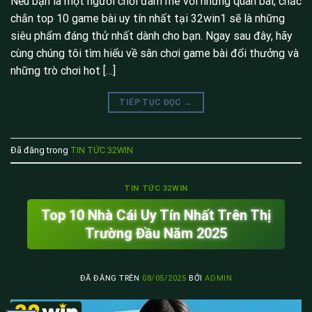
Nếu bạn là một người chơi đam mê với những quân bài, chắc
chắn top 10 game bài uy tín nhất tại 32win1 sẽ là những
siêu phẩm đáng thử nhất dành cho bạn. Ngay sau đây, hãy
cùng chúng tôi tìm hiểu về sân chơi game bài đổi thưởng và
những trò chơi hot […]
TIẾP TỤC ĐỌC
→
Đã đăng trong
TIN TỨC 32WIN
TIN TỨC 32WIN
Top 10 Nhà Cái Uy Tín Nhất Trên Thị
Trường Đầu Năm 2025
ĐÃ ĐĂNG TRÊN
08/05/2025
BỞI
ADMIN