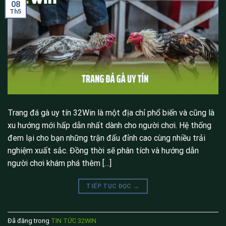
08
Th5
Trang đá gà uy tín 32Win là một địa chỉ phổ biến và cũng là
xu hướng mới hấp dẫn nhất dành cho người chơi. Hệ thống
đem lại cho bạn những trận đấu đỉnh cao cùng nhiều trải
nghiệm xuất sắc. Đồng thời sẽ phân tích và hướng dẫn
người chơi khám phá thêm […]
TIẾP TỤC ĐỌC
→
Đã đăng trong
TIN TỨC 32WIN