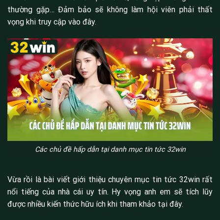
thường gặp… Đảm bảo sẽ không làm hội viên phải thất
vọng khi truy cập vào đây.
Các chủ đề hấp dẫn tại danh mục tin tức 32win
Vừa rồi là bài viết giới thiệu chuyên mục tin tức 32win rất
nổi tiếng của nhà cái uy tín. Hy vọng anh em sẽ tích lũy
được nhiều kiến thức hữu ích khi tham khảo tại đây.