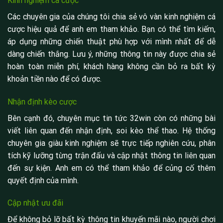
Kinh nghiệm cá cược
Các chuyên gia của chúng tôi chia sẻ vô vàn kinh nghiệm cá
cược hiệu quả để anh em tham khảo. Bạn có thể tìm kiếm,
áp dụng những chiến thuật phù hợp với mình nhất để dễ
dàng chiến thắng. Lưu ý, những thông tin này được chia sẻ
hoàn toàn miễn phí, khách hàng không cần bỏ ra bất kỳ
khoản tiền nào để có được.
Nhận định kèo cược
Bên cạnh đó, chuyên mục tin tức 32win còn có những bài
viết liên quan đến nhận định, soi kèo thể thao. Hệ thống
chuyên gia giàu kinh nghiệm sẽ trực tiếp nghiên cứu, phân
tích kỹ lưỡng từng trận đấu và cập nhật thông tin liên quan
đến sự kiện. Anh em có thể tham khảo để củng cố thêm
quyết định của mình.
Cập nhật ưu đãi
Để không bỏ lỡ bất kỳ thông tin khuyến mãi nào, người chơi