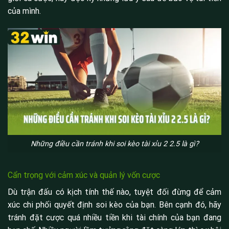
của mình.
Những điều cần tránh khi soi kèo tài xỉu 2 2.5 là gì?
Cẩn trọng với cảm xúc và quản lý vốn cược
Dù trận đấu có kịch tính thế nào, tuyệt đối đừng để cảm
xúc chi phối quyết định soi kèo của bạn. Bên cạnh đó, hãy
tránh đặt cược quá nhiều tiền khi tài chính của bạn đang