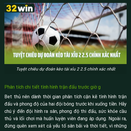
Tuyệt chiêu dự đoán kèo tài xỉu 2 2.5 chính xác nhất
Phân tích chi tiết tình hình trận đấu trước giờ g
Bet thủ nên dành thời gian phân tích cặn kẽ tình hình trận
đấu và phong độ của hai đội bóng trước khi xuống tiền. Hãy
chú ý đến đội hình ra sân, phong độ thi đấu, sức khỏe cầu
thủ và lối chơi mà huấn luyện viên đang áp dụng. Ngoài ra,
đừng quên xem xét cả yếu tố sân bãi và thời tiết, vì những