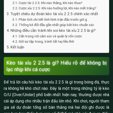
Cược tài 2 2.5: Khi nào thắng, khi nào thua?
Cược xỉu 2 2.5: Khi nào hưởng lợi, khi nào mất trắng?
Tuyệt chiêu dự đoán kèo tài xỉu 2 2.5 chính xác nhất
Phân tích chi tiết tình hình trận đấu trước giờ g
Thống kê đối đầu gần nhất giúp bắt kèo chuẩn xác
Những điều cần tránh khi soi kèo tài xỉu 2 2.5 là gì?
Cẩn trọng với cảm xúc và quản lý vốn cược
Giữ sự tập trung, tránh tất tay liều lĩnh
Kết luận
Kèo tài xỉu 2 2.5 là gì? Hiểu rõ để không bị
lạc nhịp khi cá cược
Để trả lời câu hỏi kèo tài xỉu 2 2.5 là gì trong bóng đá, thực
ra không hề khó chút nào. Đây là một trong những tỷ lệ kèo
O/U (Over/Under) phổ biến nhất hiện nay, thường được nhà
cái áp dụng cho nhiều trận đấu lớn nhỏ. Khi chơi, người tham
gia sẽ dự đoán tổng số bàn thắng mà hai đội ghi được là